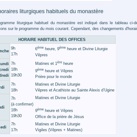
oraires liturgiques habituels du monastère
gramme liturgique habituel du monastère est indiqué dans le tableau ci-de
ions sur le programme du mois courant. Cependant, des changements d'horaires
HORAIRE HABITUEL DES OFFICES
ème
ème
9h
6
heure, 9
heure et Divine Liturgie
nche
17h
Vêpres
ère
7h
Matines et 1
heure
undi
18h
credi
ème
9
heure et Vêpres
19h30
dredi
Prière pour le monde
7h
Matines et Divine Liturgie
rdi
18h
Vêpres et Acathiste au Sainte Alexis d’Ugine
Matines et Divine Liturgie
7h
(à confirmer)
udi
ème
18h
9
heure et Vêpres
19h30
Office de la prière de Jésus
7h
Matines et Divine Liturgie
edi
17h
Vigiles (Vêpres + Matines)