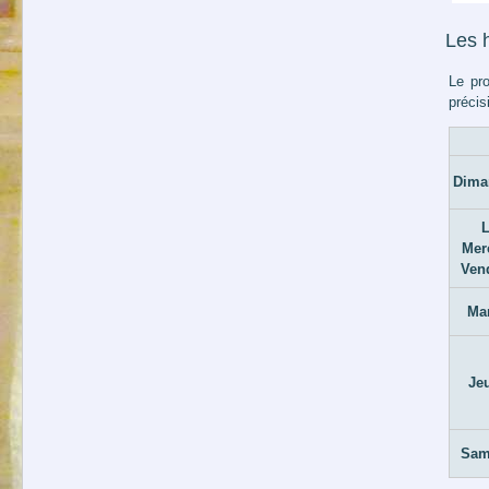
Les h
Le pro
précis
Dima
L
Mer
Ven
Ma
Je
Sam