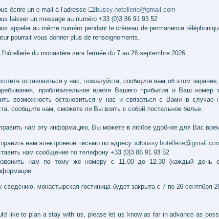
us écrire un e-mail à l’adresse
bussy.hotellerie@gmail.com
ous laisser un message au numéro +33 (0)3 86 91 93 52
ous appeler au même numéro pendant le créneau de permanence téléphonique,
œur pourrait vous donner plus de renseignements.
, l’hôtellerie du monastère sera fermée du 7 au 26 septembre 2026.
хотите остановиться у нас, пожалуйста, сообщите нам об этом заранее, 
пребывания, приблизительное время Вашего прибытия и Ваш номер т
ить возможность остановиться у нас и связаться с Вами в случае н
та, сообщите нам, сможете ли Вы взять с собой постельное белье.
править нам эту информацию, Вы можете в любое удобное для Вас врем
тправить нам электронное письмо по адресу
bussy.hotellerie@gmail.co
ставить нам сообщение по телефону +33 (0)3 86 91 93 52
озвонить нам по тому же номеру с 11.00 до 12.30 (каждый день с
нформации.
 сведению, монастырская гостиница будет закрыта с 7 по 26 сентября 2
uld like to plan a stay with us, please let us know as far in advance as pos