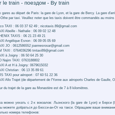
 le train - поездом - By train
x gares au départ de Paris: la gare de Lyon, et la gare de Bercy. La gare d'ar
Othe par taxi. Veuillez noter que les taxis doivent être commandés au moins
ico TAXI : 06 03 37 62 49 ; nicotaxis.89@gmail.com
XI Abeille - Nathalie : 06 09 02 12 48
HENIX TAXIS : 06 21 23 49 21
AXI Angélique Esnon : 06 09 05 05 69
AXI JO : 0612586552 joannesrosar@gmail.com
M TAXI : 0764036296 tmtaxi89@gmail.com
AXI à Joigny : 06 50 64 25 30
D Najim TAXI: 0763188802
AXI A et H à Joigny: 0679615032
XI Christian : 06 13 35 89 61
JS TAXI pour aéroport : 07 60 51 22 36
XI Allo Trajet (de département de l'Yonne aux aéroports Charles de Gaulle, O
ur du trajet de la gare au Monastère est de 7 à 8 kilomètres.
а можно уехать с 2-х вокзалов: Льонского (la gare de Lyon) и Берси (
ы можете добраться до Бюсси-ан-От на такси. Обращаем ваше внимание,
олько номера телефонов: