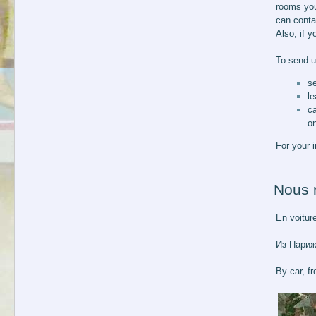
rooms you
can conta
Also, if 
To send u
s
l
c
on
For your 
Nous r
En voiture
Из Париж
By car, f