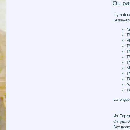
Ou par
Il y a deu
Bussy-en-
N
TA
P
T
T
T
T
N
T
TA
A
TA
La longue
Из Париж
Оттуда В
Вот неск