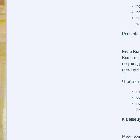
no
n
n
s
Pour info
Если Вы 
Вашего 
подтверд
пожалуйс
Чтобы от
о
о
п
и
К Вашему
If you wo