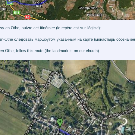
-en-Othe, suivre cet itinéraire (le repère est sur l'église):
en-Othe следовать маршрутом указанным на карте (монастырь обозначен 
n-Othe, follow this route (the landmark is on our church):