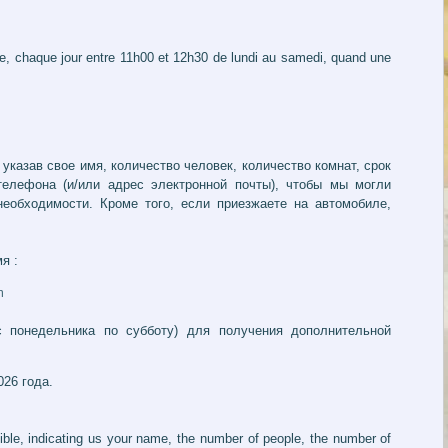
 chaque jour entre 11h00 et 12h30 de lundi au samedi, quand une
указав свое имя, количество человек, количество комнат, срок
елефона (и/или адрес электронной почты), чтобы мы могли
еобходимости. Кроме того, если приезжаете на автомобиле,
я :
m
 понедельника по субботу) для получения дополнительной
026 года.
sible, indicating us your name, the number of people, the number of