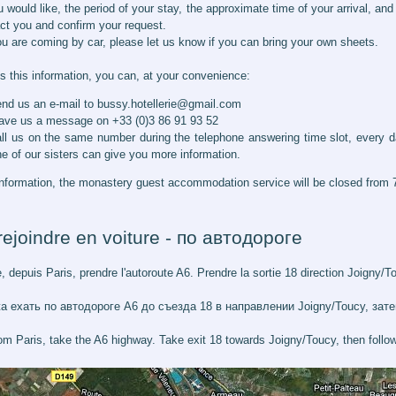
 would like, the period of your stay, the approximate time of your arrival, an
ct you and confirm your request.
you are coming by car, please let us know if you can bring your own sheets.
s this information, you can, at your convenience:
end us an e-mail to bussy.hotellerie@gmail.com
eave us a message on +33 (0)3 86 91 93 52
all us on the same number during the telephone answering time slot, ever
e of our sisters can give you more information.
information, the monastery guest accommodation service will be closed from
ejoindre en voiture - по автодороге
, depuis Paris, prendre l'autoroute A6. Prendre la sortie 18 direction Joigny/T
а ехать по автодороге А6 до съезда 18 в направлении Joigny/Toucy, зат
rom Paris, take the A6 highway. Take exit 18 towards Joigny/Toucy, then follo