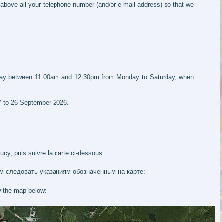
d above all your telephone number (and/or e-mail address) so that we
y day between 11.00am and 12.30pm from Monday to Saturday, when
 7 to 26 September 2026.
oucy, puis suivre la carte ci-dessous:
ем следовать указаниям обозначенным на карте:
w the map below: